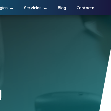
gías
Servicios
Blog
Contacto
︾
︾
y