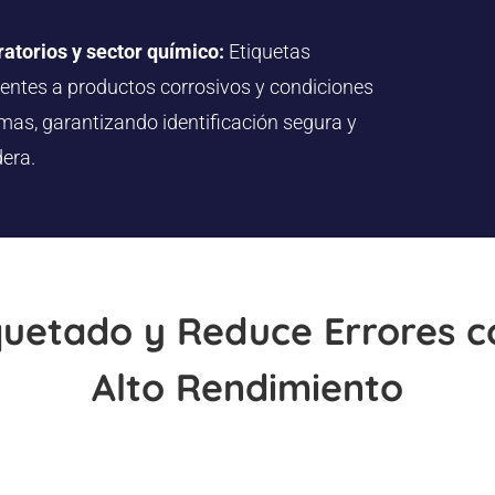
atorios y sector químico:
Etiquetas
tentes a productos corrosivos y condiciones
mas, garantizando identificación segura y
era.
quetado y Reduce Errores 
Alto Rendimiento