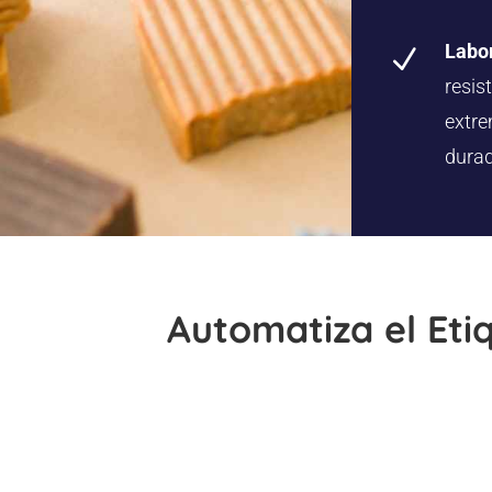
Labor
N
resis
extre
durad
Automatiza el Eti