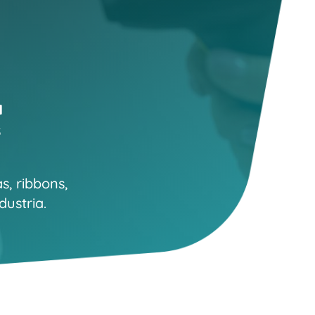
a
s
s, ribbons,
dustria.