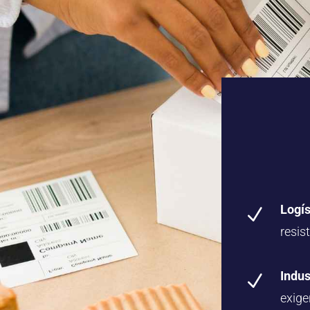
Logís
N
resis
Indus
N
exige