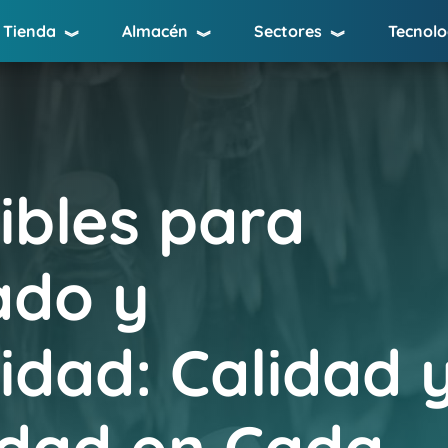
Tienda
Almacén
Sectores
Tecnolo
︾
︾
︾
bles para
ado y
idad: Calidad 