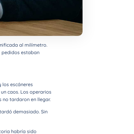
nificada al milímetro.
os pedidos estaban
y los escáneres
n un caos. Los operarios
 no tardaron en llegar.
a tardó demasiado. Sin
toria habría sido